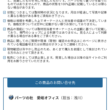
と、見聞したものを元に作成したものです。パーツの杜で裏づけを取った
ものではありませんので、商品の状態を100%正確に記載しているとは限ら
ない場合があります。
状態につきましては取材時の状況となります。月日が経過して写真や記事
と異なる場合がある事をご承知おき下さい。
価格は相場を考慮した上でオーナーさんと担当者の協議の下決定していま
す。価格交渉ついては文中に記載がない限りお受けしておりません。
商品の瑕疵については取材担当者やオーナーさんの主観に基づいて記載し
ており、専門のショップによる判断ではありません。見る人によって判断
が異なる場合がある事をご了承ください。
商品に関してのご質問や現車（現物）確認のお申込はこのページに表示さ
れている電話番号またはお問合せボタンよりご連絡ください。
現物確認は冷やかし防止のため、あくまで購入を前提として検討されてい
る方のみとさせて頂きます。
転売につきましては禁止致します。発覚した場合は以降の当サイトのご利
用をお断りさせていただきます。
この商品のお問い合せ先
パーツの杜 愛岐オフィス
（担当：浅川）