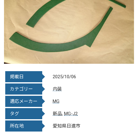
掲載日
2025/10/06
カテゴリー
内装
適応メーカー
MG
タグ
新品
,
MG-J2
所在地
愛知県日進市