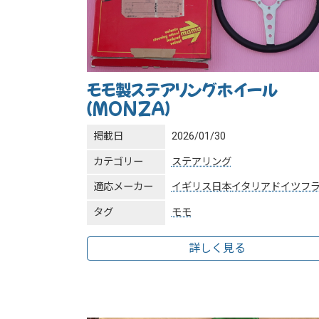
モモ製ステアリングホイール
（MONZA）
掲載日
2026/01/30
カテゴリー
ステアリング
適応メーカー
イギリス
日本
イタリア
ドイツ
フ
タグ
モモ
詳しく見る