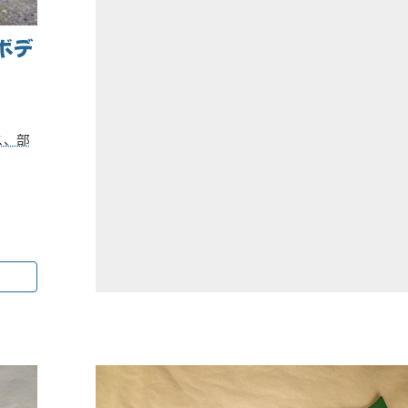
ボデ
ス、部