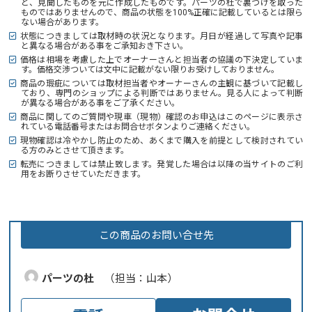
と、見聞したものを元に作成したものです。パーツの杜で裏づけを取った
ものではありませんので、商品の状態を100%正確に記載しているとは限ら
ない場合があります。
状態につきましては取材時の状況となります。月日が経過して写真や記事
と異なる場合がある事をご承知おき下さい。
価格は相場を考慮した上でオーナーさんと担当者の協議の下決定していま
す。価格交渉ついては文中に記載がない限りお受けしておりません。
商品の瑕疵については取材担当者やオーナーさんの主観に基づいて記載し
ており、専門のショップによる判断ではありません。見る人によって判断
が異なる場合がある事をご了承ください。
商品に関してのご質問や現車（現物）確認のお申込はこのページに表示さ
れている電話番号またはお問合せボタンよりご連絡ください。
現物確認は冷やかし防止のため、あくまで購入を前提として検討されてい
る方のみとさせて頂きます。
転売につきましては禁止致します。発覚した場合は以降の当サイトのご利
用をお断りさせていただきます。
この商品のお問い合せ先
パーツの杜
（担当：山本）