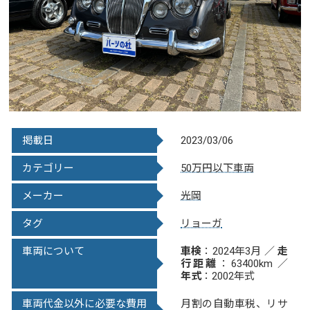
掲載日
2023/03/06
カテゴリー
50万円以下車両
メーカー
光岡
タグ
リョーガ
車両について
車検
：2024年3月 ／
走
行距離
：63400km ／
年式
：2002年式
車両代金以外に必要な費用
月割の自動車税、リサ