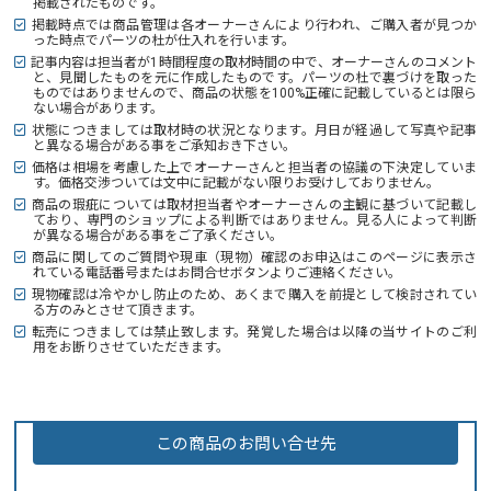
掲載されたものです。
掲載時点では商品管理は各オーナーさんにより行われ、ご購入者が見つか
った時点でパーツの杜が仕入れを行います。
記事内容は担当者が1時間程度の取材時間の中で、オーナーさんのコメント
と、見聞したものを元に作成したものです。パーツの杜で裏づけを取った
ものではありませんので、商品の状態を100%正確に記載しているとは限ら
ない場合があります。
状態につきましては取材時の状況となります。月日が経過して写真や記事
と異なる場合がある事をご承知おき下さい。
価格は相場を考慮した上でオーナーさんと担当者の協議の下決定していま
す。価格交渉ついては文中に記載がない限りお受けしておりません。
商品の瑕疵については取材担当者やオーナーさんの主観に基づいて記載し
ており、専門のショップによる判断ではありません。見る人によって判断
が異なる場合がある事をご了承ください。
商品に関してのご質問や現車（現物）確認のお申込はこのページに表示さ
れている電話番号またはお問合せボタンよりご連絡ください。
現物確認は冷やかし防止のため、あくまで購入を前提として検討されてい
る方のみとさせて頂きます。
転売につきましては禁止致します。発覚した場合は以降の当サイトのご利
用をお断りさせていただきます。
この商品のお問い合せ先