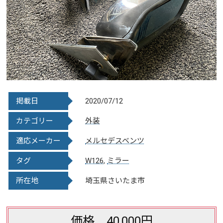
掲載日
2020/07/12
カテゴリー
外装
適応メーカー
メルセデスベンツ
タグ
W126
,
ミラー
所在地
埼玉県さいたま市
価格 40,000円