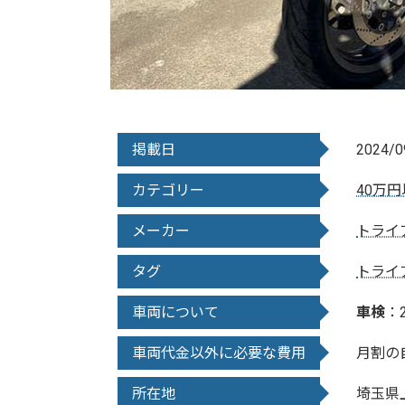
掲載日
2024/0
カテゴリー
40万
メーカー
トライ
タグ
トライア
車両について
車検
：
車両代金以外に必要な費用
月割の
所在地
埼玉県