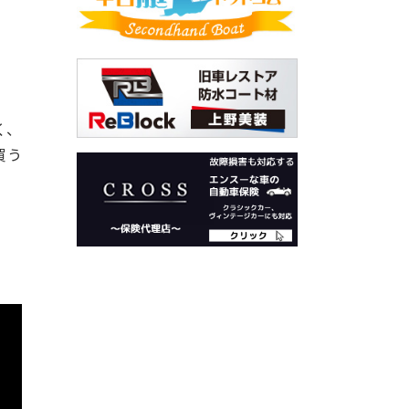
く、
買う