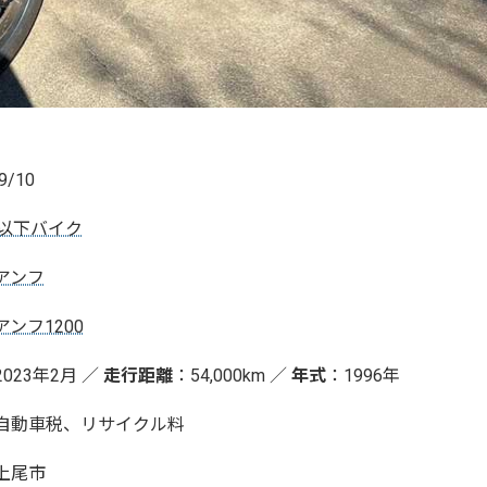
9/10
円以下バイク
アンフ
ンフ1200
2023年2月 ／
走行距離
：54,000km ／
年式
：1996年
自動車税、リサイクル料
上尾市