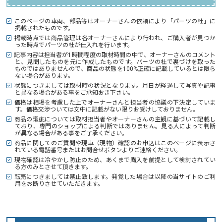
このページの車両、部品等はオーナーさんの依頼により「パーツの杜」に
掲載されたものです。
掲載時点では商品管理は各オーナーさんにより行われ、ご購入者が見つか
った時点でパーツの杜が仕入れを行います。
記事内容は担当者が1時間程度の取材時間の中で、オーナーさんのコメント
と、見聞したものを元に作成したものです。パーツの杜で裏づけを取った
ものではありませんので、商品の状態を100%正確に記載しているとは限ら
ない場合があります。
状態につきましては取材時の状況となります。月日が経過して写真や記事
と異なる場合がある事をご承知おき下さい。
価格は相場を考慮した上でオーナーさんと担当者の協議の下決定していま
す。価格交渉ついては文中に記載がない限りお受けしておりません。
商品の瑕疵については取材担当者やオーナーさんの主観に基づいて記載し
ており、専門のショップによる判断ではありません。見る人によって判断
が異なる場合がある事をご了承ください。
商品に関してのご質問や現車（現物）確認のお申込はこのページに表示さ
れている電話番号またはお問合せボタンよりご連絡ください。
現物確認は冷やかし防止のため、あくまで購入を前提として検討されてい
る方のみとさせて頂きます。
転売につきましては禁止致します。発覚した場合は以降の当サイトのご利
用をお断りさせていただきます。