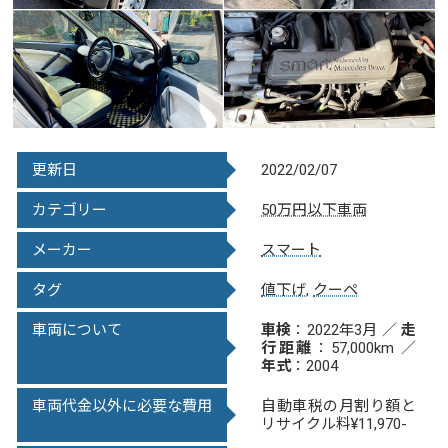
更新日
2022/02/07
カテゴリー
50万円以下車両
メーカー
スマート
タグ
値下げ
,
クーペ
車両について
車検
：2022年3月 ／
走
行距離
：57,000km ／
年式
：2004
車両代金以外に必要な費用
自動車税の月割り額と
リサイクル料¥11,970-