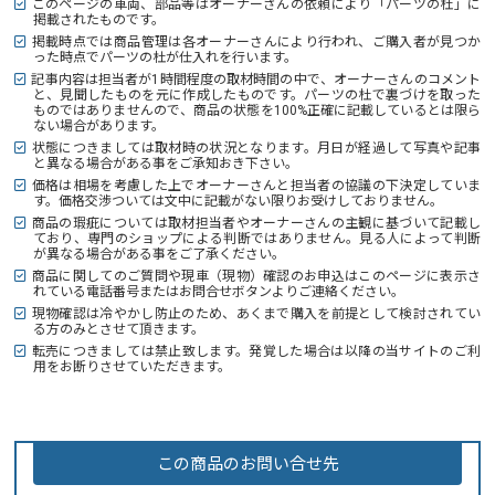
このページの車両、部品等はオーナーさんの依頼により「パーツの杜」に
掲載されたものです。
掲載時点では商品管理は各オーナーさんにより行われ、ご購入者が見つか
った時点でパーツの杜が仕入れを行います。
記事内容は担当者が1時間程度の取材時間の中で、オーナーさんのコメント
と、見聞したものを元に作成したものです。パーツの杜で裏づけを取った
ものではありませんので、商品の状態を100%正確に記載しているとは限ら
ない場合があります。
状態につきましては取材時の状況となります。月日が経過して写真や記事
と異なる場合がある事をご承知おき下さい。
価格は相場を考慮した上でオーナーさんと担当者の協議の下決定していま
す。価格交渉ついては文中に記載がない限りお受けしておりません。
商品の瑕疵については取材担当者やオーナーさんの主観に基づいて記載し
ており、専門のショップによる判断ではありません。見る人によって判断
が異なる場合がある事をご了承ください。
商品に関してのご質問や現車（現物）確認のお申込はこのページに表示さ
れている電話番号またはお問合せボタンよりご連絡ください。
現物確認は冷やかし防止のため、あくまで購入を前提として検討されてい
る方のみとさせて頂きます。
転売につきましては禁止致します。発覚した場合は以降の当サイトのご利
用をお断りさせていただきます。
この商品のお問い合せ先