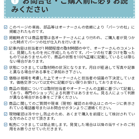
お問合せ・ご購入前に必ずお読
みください
このページの車両、部品等はオーナーさんの依頼により「パーツの杜」に
掲載されたものです。
掲載時点では商品管理は各オーナーさんにより行われ、ご購入者が見つか
った時点でパーツの杜が仕入れを行います。
記事内容は担当者が1時間程度の取材時間の中で、オーナーさんのコメント
と、見聞したものを元に作成したものです。パーツの杜で裏づけを取った
ものではありませんので、商品の状態を100%正確に記載しているとは限ら
ない場合があります。
状態につきましては取材時の状況となります。月日が経過して写真や記事
と異なる場合がある事をご承知おき下さい。
価格は相場を考慮した上でオーナーさんと担当者の協議の下決定していま
す。価格交渉ついては文中に記載がない限りお受けしておりません。
商品の瑕疵については取材担当者やオーナーさんの主観に基づいて記載し
ており、専門のショップによる判断ではありません。見る人によって判断
が異なる場合がある事をご了承ください。
商品に関してのご質問や現車（現物）確認のお申込はこのページに表示さ
れている電話番号またはお問合せボタンよりご連絡ください。
現物確認は冷やかし防止のため、あくまで購入を前提として検討されてい
る方のみとさせて頂きます。
転売につきましては禁止致します。発覚した場合は以降の当サイトのご利
用をお断りさせていただきます。