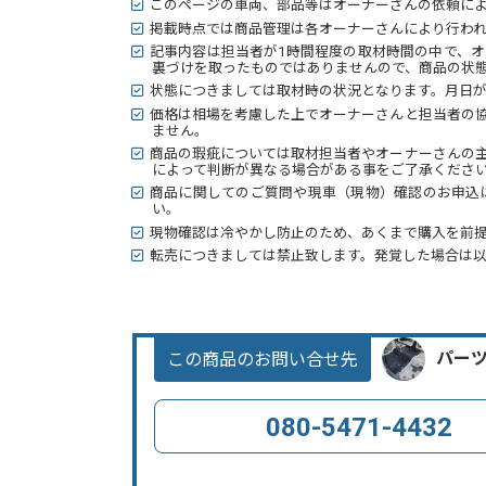
このページの車両、部品等はオーナーさんの依頼に
掲載時点では商品管理は各オーナーさんにより行わ
記事内容は担当者が1時間程度の取材時間の中で、
裏づけを取ったものではありませんので、商品の状態
状態につきましては取材時の状況となります。月日
価格は相場を考慮した上でオーナーさんと担当者の
ません。
商品の瑕疵については取材担当者やオーナーさんの
によって判断が異なる場合がある事をご了承くださ
商品に関してのご質問や現車（現物）確認のお申込
い。
現物確認は冷やかし防止のため、あくまで購入を前
転売につきましては禁止致します。発覚した場合は
この商品のお問い合せ先
パー
080-5471-4432