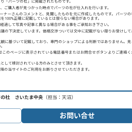
より「パーツの杜」に掲載されたものです。
れ、ご購入者が見つかった時点でパーツの杜が仕入れを行います。
オーナーさんのコメントと、見聞したものを元に作成したものです。パーツの
を100%正確に記載しているとは限らない場合があります。
が経過して写真や記事と異なる場合がある事をご承知おき下さい。
協議の下決定しています。価格交渉ついては文中に記載がない限りお受けして
主観に基づいて記載しており、専門のショップによる判断ではありません。見
い。
はこのページに表示されている電話番号またはお問合せボタンよりご連絡く
提として検討されている方のみとさせて頂きます。
以降の当サイトのご利用をお断りさせていただきます。
ツの杜 さいたま中央
（担当：天沼）
お問い合せ