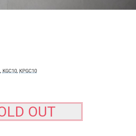
ー
,
KGC10
,
KPGC10
OLD OUT