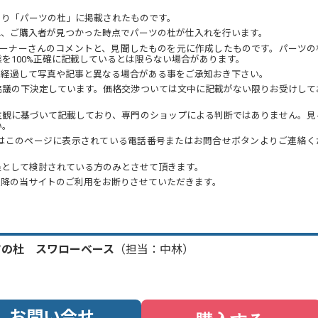
より「パーツの杜」に掲載されたものです。
れ、ご購入者が見つかった時点でパーツの杜が仕入れを行います。
オーナーさんのコメントと、見聞したものを元に作成したものです。パーツの
を100%正確に記載しているとは限らない場合があります。
が経過して写真や記事と異なる場合がある事をご承知おき下さい。
協議の下決定しています。価格交渉ついては文中に記載がない限りお受けして
主観に基づいて記載しており、専門のショップによる判断ではありません。見
い。
はこのページに表示されている電話番号またはお問合せボタンよりご連絡く
提として検討されている方のみとさせて頂きます。
以降の当サイトのご利用をお断りさせていただきます。
ツの杜 スワローベース
（担当：中林）
お問い合せ