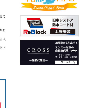
杜で
おり
る人
ださ