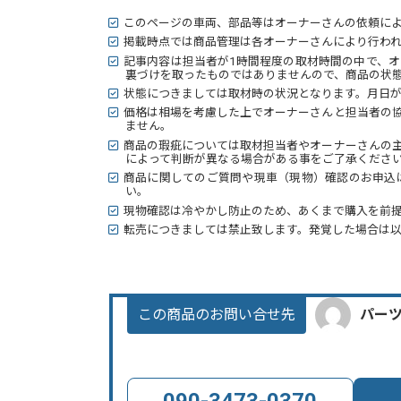
このページの車両、部品等はオーナーさんの依頼に
掲載時点では商品管理は各オーナーさんにより行わ
記事内容は担当者が1時間程度の取材時間の中で、
裏づけを取ったものではありませんので、商品の状態
状態につきましては取材時の状況となります。月日
価格は相場を考慮した上でオーナーさんと担当者の
ません。
商品の瑕疵については取材担当者やオーナーさんの
によって判断が異なる場合がある事をご了承くださ
商品に関してのご質問や現車（現物）確認のお申込
い。
現物確認は冷やかし防止のため、あくまで購入を前
転売につきましては禁止致します。発覚した場合は
この商品のお問い合せ先
パー
090-3473-0370