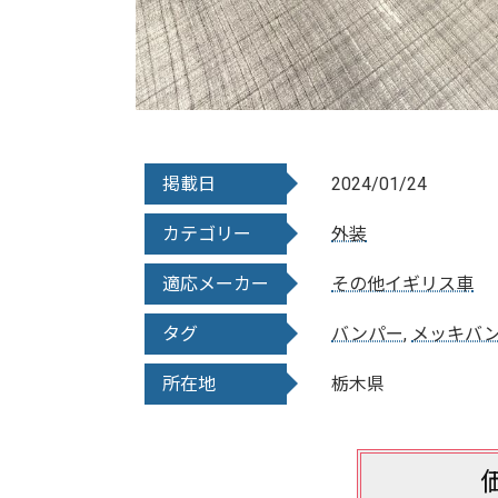
掲載日
2024/01/24
カテゴリー
外装
適応メーカー
その他イギリス車
タグ
バンパー
,
メッキバ
所在地
栃木県
価