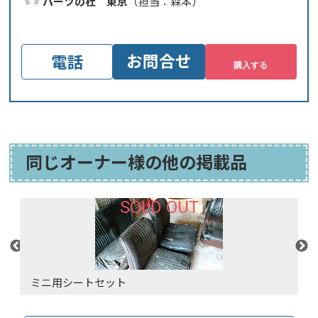
パーツの杜 東京
（担当：森本）
お問合せ
電話
同じオーナー様の他の掲載品
SOLD OUT
ミニ用シートセット