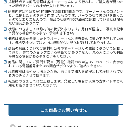
掲載時点では商品管理は各オーナーさんにより行われ、ご購入者が見つか
った時点でパーツの杜が仕入れを行います。
記事内容は担当者が1時間程度の取材時間の中で、オーナーさんのコメント
と、見聞したものを元に作成したものです。パーツの杜で裏づけを取った
ものではありませんので、商品の状態を100%正確に記載しているとは限ら
ない場合があります。
状態につきましては取材時の状況となります。月日が経過して写真や記事
と異なる場合がある事をご承知おき下さい。
価格は相場を考慮した上でオーナーさんと担当者の協議の下決定していま
す。価格交渉ついては文中に記載がない限りお受けしておりません。
商品の瑕疵については取材担当者やオーナーさんの主観に基づいて記載し
ており、専門のショップによる判断ではありません。見る人によって判断
が異なる場合がある事をご了承ください。
商品に関してのご質問や現車（現物）確認のお申込はこのページに表示さ
れている電話番号またはお問合せボタンよりご連絡ください。
現物確認は冷やかし防止のため、あくまで購入を前提として検討されてい
る方のみとさせて頂きます。
転売につきましては禁止致します。発覚した場合は以降の当サイトのご利
用をお断りさせていただきます。
この商品のお問い合せ先