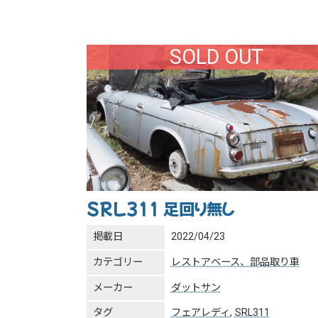
SOLD OUT
SRL311 足回り無し
掲載日
2022/04/23
カテゴリー
レストアベース、部品取り車
メーカー
ダットサン
タグ
フェアレディ
,
SRL311