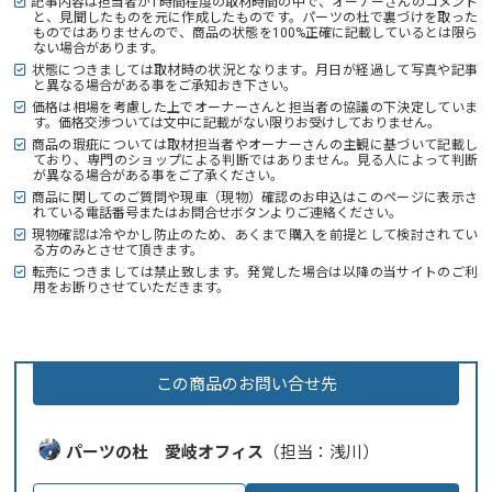
記事内容は担当者が1時間程度の取材時間の中で、オーナーさんのコメント
と、見聞したものを元に作成したものです。パーツの杜で裏づけを取った
ものではありませんので、商品の状態を100%正確に記載しているとは限ら
ない場合があります。
状態につきましては取材時の状況となります。月日が経過して写真や記事
と異なる場合がある事をご承知おき下さい。
価格は相場を考慮した上でオーナーさんと担当者の協議の下決定していま
す。価格交渉ついては文中に記載がない限りお受けしておりません。
商品の瑕疵については取材担当者やオーナーさんの主観に基づいて記載し
ており、専門のショップによる判断ではありません。見る人によって判断
が異なる場合がある事をご了承ください。
商品に関してのご質問や現車（現物）確認のお申込はこのページに表示さ
れている電話番号またはお問合せボタンよりご連絡ください。
現物確認は冷やかし防止のため、あくまで購入を前提として検討されてい
る方のみとさせて頂きます。
転売につきましては禁止致します。発覚した場合は以降の当サイトのご利
用をお断りさせていただきます。
この商品のお問い合せ先
パーツの杜 愛岐オフィス
（担当：浅川）