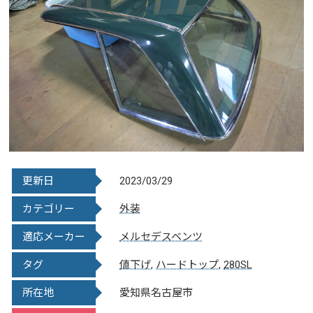
更新日
2023/03/29
カテゴリー
外装
適応メーカー
メルセデスベンツ
タグ
値下げ
,
ハードトップ
,
280SL
所在地
愛知県名古屋市