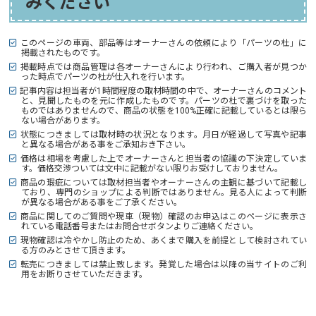
みください
このページの車両、部品等はオーナーさんの依頼により「パーツの杜」に
掲載されたものです。
掲載時点では商品管理は各オーナーさんにより行われ、ご購入者が見つか
った時点でパーツの杜が仕入れを行います。
記事内容は担当者が1時間程度の取材時間の中で、オーナーさんのコメント
と、見聞したものを元に作成したものです。パーツの杜で裏づけを取った
ものではありませんので、商品の状態を100%正確に記載しているとは限ら
ない場合があります。
状態につきましては取材時の状況となります。月日が経過して写真や記事
と異なる場合がある事をご承知おき下さい。
価格は相場を考慮した上でオーナーさんと担当者の協議の下決定していま
す。価格交渉ついては文中に記載がない限りお受けしておりません。
商品の瑕疵については取材担当者やオーナーさんの主観に基づいて記載し
ており、専門のショップによる判断ではありません。見る人によって判断
が異なる場合がある事をご了承ください。
商品に関してのご質問や現車（現物）確認のお申込はこのページに表示さ
れている電話番号またはお問合せボタンよりご連絡ください。
現物確認は冷やかし防止のため、あくまで購入を前提として検討されてい
る方のみとさせて頂きます。
転売につきましては禁止致します。発覚した場合は以降の当サイトのご利
用をお断りさせていただきます。