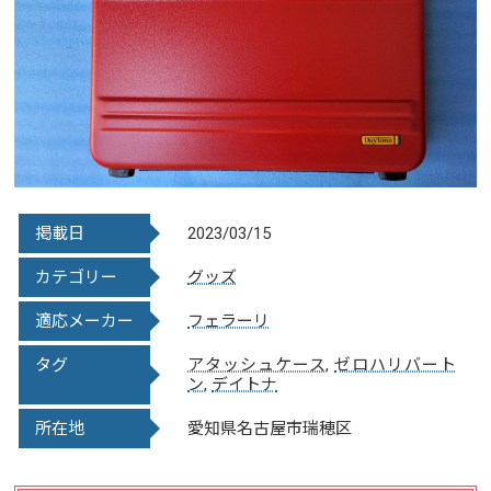
掲載日
2023/03/15
カテゴリー
グッズ
適応メーカー
フェラーリ
タグ
アタッシュケース
,
ゼロハリバート
ン
,
デイトナ
所在地
愛知県名古屋市瑞穂区