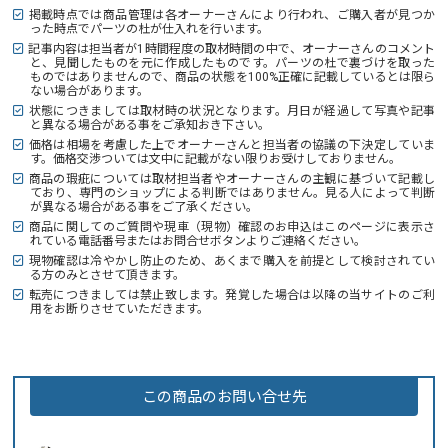
掲載時点では商品管理は各オーナーさんにより行われ、ご購入者が見つか
った時点でパーツの杜が仕入れを行います。
記事内容は担当者が1時間程度の取材時間の中で、オーナーさんのコメント
と、見聞したものを元に作成したものです。パーツの杜で裏づけを取った
ものではありませんので、商品の状態を100%正確に記載しているとは限ら
ない場合があります。
状態につきましては取材時の状況となります。月日が経過して写真や記事
と異なる場合がある事をご承知おき下さい。
価格は相場を考慮した上でオーナーさんと担当者の協議の下決定していま
す。価格交渉ついては文中に記載がない限りお受けしておりません。
商品の瑕疵については取材担当者やオーナーさんの主観に基づいて記載し
ており、専門のショップによる判断ではありません。見る人によって判断
が異なる場合がある事をご了承ください。
商品に関してのご質問や現車（現物）確認のお申込はこのページに表示さ
れている電話番号またはお問合せボタンよりご連絡ください。
現物確認は冷やかし防止のため、あくまで購入を前提として検討されてい
る方のみとさせて頂きます。
転売につきましては禁止致します。発覚した場合は以降の当サイトのご利
用をお断りさせていただきます。
この商品のお問い合せ先