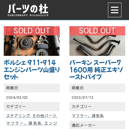
SOLD OUT
SOLD OUT
ポルシェ 911・914
バーキン スーパー7
エンジンパーツ山盛り
1600用 純正エキゾ
セット
ーストパイプ
掲載日
掲載日
2024/02/02
2023/07/12
カテゴリー
カテゴリー
ステアリング
,
その他パーツ
,
マフラー、排気系
マフラー、排気系
,
エンジ
適応メーカー