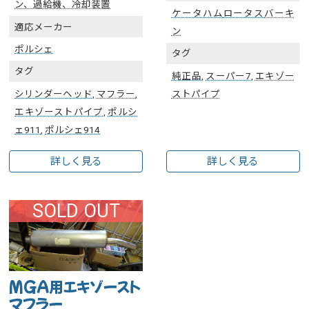
ン、過給機、冷却装置
ケータハム
ロータス
バーキ
適応メーカー
ン
ポルシェ
タグ
タグ
純正品
,
スーパー7
,
エキゾー
シリンダーヘッド
,
マフラー
,
ストパイプ
エキゾーストパイプ
,
ポルシ
ェ911
,
ポルシェ914
詳しく見る
詳しく見る
SOLD OUT
MGA用エキゾースト
マフラー