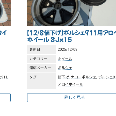
ロイ
【12/8値下げ】ポルシェ911用アロ
ホイール 8Jx15
更新日
2025/12/08
カテゴリー
ホイール
適応メーカー
ポルシェ
911
,
タグ
値下げ
,
ナローポルシェ
,
ポルシェ9
アロイホイール
詳しく見る