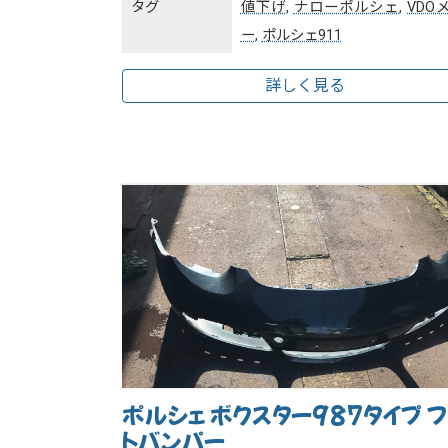
タグ
値下げ
,
ナローポルシェ
,
VDO
ー
,
ポルシェ911
詳しく見る
ポルシェ ボクスター987タイプ 
トバンパー