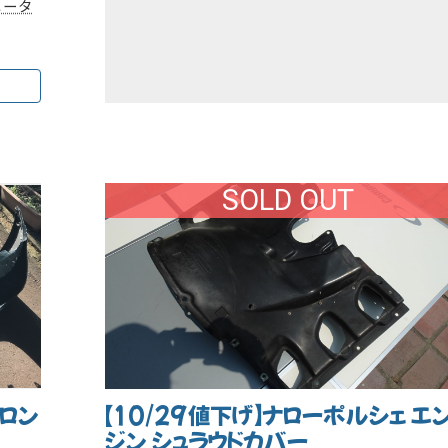
メータ
SOLD OUT
フロン
【10/29値下げ】ナローポルシェ エ
ジン シュラウドカバー