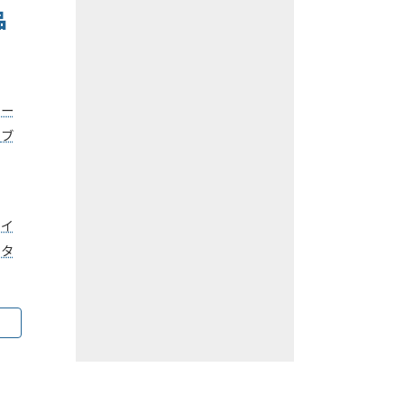
品
ベー
,
ブ
ライ
ータ