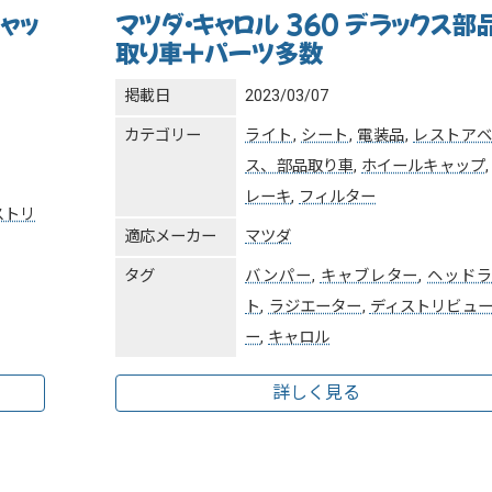
ャッ
マツダ・キャロル 360 デラックス部
取り車＋パーツ多数
掲載日
2023/03/07
カテゴリー
ライト
,
シート
,
電装品
,
レストア
ス、部品取り車
,
ホイールキャップ
レーキ
,
フィルター
ストリ
適応メーカー
マツダ
タグ
バンパー
,
キャブレター
,
ヘッド
ト
,
ラジエーター
,
ディストリビュ
ー
,
キャロル
詳しく見る