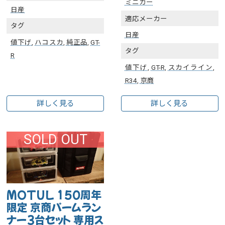
ミニカー
日産
適応メーカー
タグ
日産
値下げ
,
ハコスカ
,
純正品
,
GT-
タグ
R
値下げ
,
GT-R
,
スカイライン
,
R34
,
京商
詳しく見る
詳しく見る
SOLD OUT
MOTUL 150周年
限定 京商パームラン
ナー3台セット 専用ス