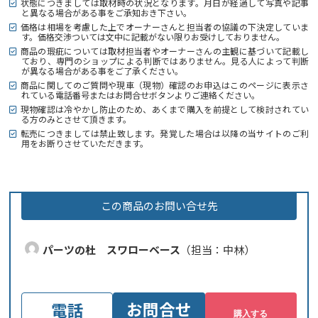
状態につきましては取材時の状況となります。月日が経過して写真や記事
と異なる場合がある事をご承知おき下さい。
価格は相場を考慮した上でオーナーさんと担当者の協議の下決定していま
す。価格交渉ついては文中に記載がない限りお受けしておりません。
商品の瑕疵については取材担当者やオーナーさんの主観に基づいて記載し
ており、専門のショップによる判断ではありません。見る人によって判断
が異なる場合がある事をご了承ください。
商品に関してのご質問や現車（現物）確認のお申込はこのページに表示さ
れている電話番号またはお問合せボタンよりご連絡ください。
現物確認は冷やかし防止のため、あくまで購入を前提として検討されてい
る方のみとさせて頂きます。
転売につきましては禁止致します。発覚した場合は以降の当サイトのご利
用をお断りさせていただきます。
この商品のお問い合せ先
パーツの杜 スワローベース
（担当：中林）
お問合せ
電話