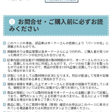
お問合せ・ご購入前に必ずお読
みください
このページの車両、部品等はオーナーさんの依頼により「パーツの杜」に
掲載されたものです。
掲載時点では商品管理は各オーナーさんにより行われ、ご購入者が見つか
った時点でパーツの杜が仕入れを行います。
記事内容は担当者が1時間程度の取材時間の中で、オーナーさんのコメント
と、見聞したものを元に作成したものです。パーツの杜で裏づけを取った
ものではありませんので、商品の状態を100%正確に記載しているとは限ら
ない場合があります。
状態につきましては取材時の状況となります。月日が経過して写真や記事
と異なる場合がある事をご承知おき下さい。
価格は相場を考慮した上でオーナーさんと担当者の協議の下決定していま
す。価格交渉ついては文中に記載がない限りお受けしておりません。
商品の瑕疵については取材担当者やオーナーさんの主観に基づいて記載し
ており、専門のショップによる判断ではありません。見る人によって判断
が異なる場合がある事をご了承ください。
商品に関してのご質問や現車（現物）確認のお申込はこのページに表示さ
れている電話番号またはお問合せボタンよりご連絡ください。