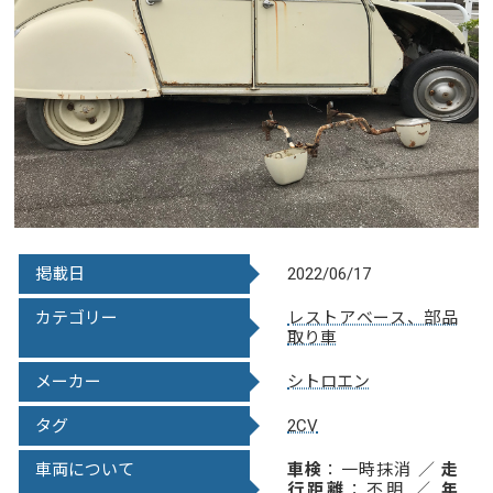
掲載日
2022/06/17
カテゴリー
レストアベース、部品
取り車
メーカー
シトロエン
タグ
2CV
車両について
車検
：一時抹消 ／
走
行距離
：不明 ／
年