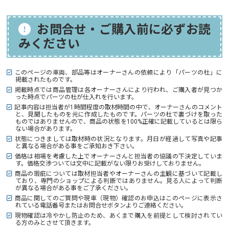
お問合せ・ご購入前に必ずお読
みください
このページの車両、部品等はオーナーさんの依頼により「パーツの杜」に
掲載されたものです。
掲載時点では商品管理は各オーナーさんにより行われ、ご購入者が見つか
った時点でパーツの杜が仕入れを行います。
記事内容は担当者が1時間程度の取材時間の中で、オーナーさんのコメント
と、見聞したものを元に作成したものです。パーツの杜で裏づけを取った
ものではありませんので、商品の状態を100%正確に記載しているとは限ら
ない場合があります。
状態につきましては取材時の状況となります。月日が経過して写真や記事
と異なる場合がある事をご承知おき下さい。
価格は相場を考慮した上でオーナーさんと担当者の協議の下決定していま
す。価格交渉ついては文中に記載がない限りお受けしておりません。
商品の瑕疵については取材担当者やオーナーさんの主観に基づいて記載し
ており、専門のショップによる判断ではありません。見る人によって判断
が異なる場合がある事をご了承ください。
商品に関してのご質問や現車（現物）確認のお申込はこのページに表示さ
れている電話番号またはお問合せボタンよりご連絡ください。
現物確認は冷やかし防止のため、あくまで購入を前提として検討されてい
る方のみとさせて頂きます。