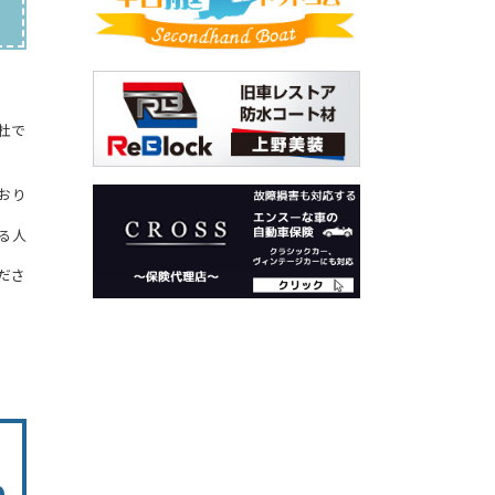
杜で
おり
る人
ださ