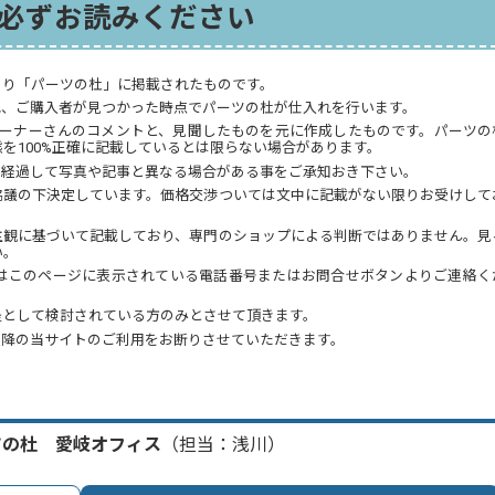
必ずお読みください
より「パーツの杜」に掲載されたものです。
れ、ご購入者が見つかった時点でパーツの杜が仕入れを行います。
オーナーさんのコメントと、見聞したものを元に作成したものです。パーツの
を100%正確に記載しているとは限らない場合があります。
が経過して写真や記事と異なる場合がある事をご承知おき下さい。
協議の下決定しています。価格交渉ついては文中に記載がない限りお受けして
主観に基づいて記載しており、専門のショップによる判断ではありません。見
い。
はこのページに表示されている電話番号またはお問合せボタンよりご連絡く
提として検討されている方のみとさせて頂きます。
以降の当サイトのご利用をお断りさせていただきます。
ツの杜 愛岐オフィス
（担当：浅川）