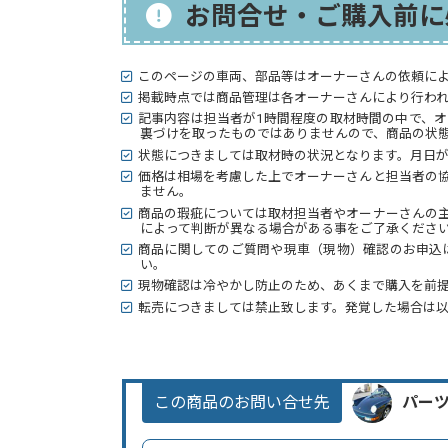
お問合せ・ご購入前に
このページの車両、部品等はオーナーさんの依頼に
掲載時点では商品管理は各オーナーさんにより行わ
記事内容は担当者が1時間程度の取材時間の中で、
裏づけを取ったものではありませんので、商品の状態
状態につきましては取材時の状況となります。月日
価格は相場を考慮した上でオーナーさんと担当者の
ません。
商品の瑕疵については取材担当者やオーナーさんの
によって判断が異なる場合がある事をご了承くださ
商品に関してのご質問や現車（現物）確認のお申込
い。
現物確認は冷やかし防止のため、あくまで購入を前
転売につきましては禁止致します。発覚した場合は
この商品のお問い合せ先
パー