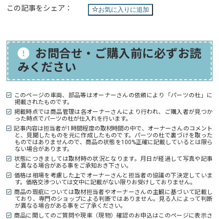
この記事をシェア：
お気に入りに追加
お問合せ・ご購入前に必ずお読
みください
このページの車両、部品等はオーナーさんの依頼により「パーツの杜」に
掲載されたものです。
掲載時点では商品管理は各オーナーさんにより行われ、ご購入者が見つか
った時点でパーツの杜が仕入れを行います。
記事内容は担当者が1時間程度の取材時間の中で、オーナーさんのコメント
と、見聞したものを元に作成したものです。パーツの杜で裏づけを取った
ものではありませんので、商品の状態を100%正確に記載しているとは限ら
ない場合があります。
状態につきましては取材時の状況となります。月日が経過して写真や記事
と異なる場合がある事をご承知おき下さい。
価格は相場を考慮した上でオーナーさんと担当者の協議の下決定していま
す。価格交渉ついては文中に記載がない限りお受けしておりません。
商品の瑕疵については取材担当者やオーナーさんの主観に基づいて記載し
ており、専門のショップによる判断ではありません。見る人によって判断
が異なる場合がある事をご了承ください。
商品に関してのご質問や現車（現物）確認のお申込はこのページに表示さ