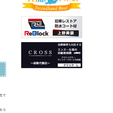
杜で
おり