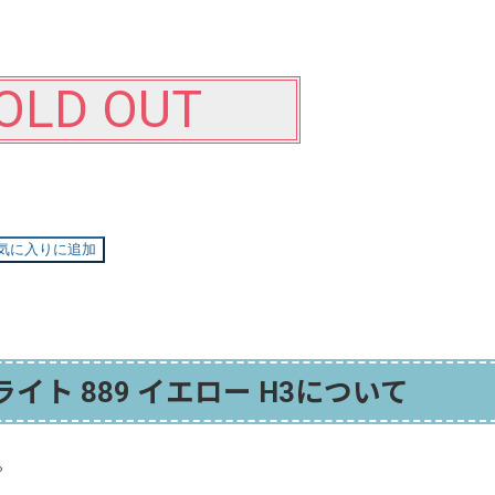
。
OLD OUT
気に入りに追加
イト 889 イエロー H3について
。