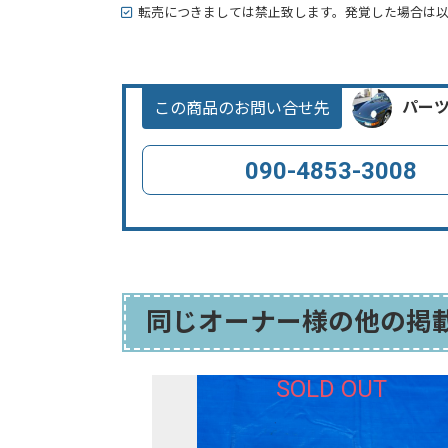
転売につきましては禁止致します。発覚した場合は
この商品のお問い合せ先
パー
090-4853-3008
同じオーナー様の他の掲
T
SOLD OUT