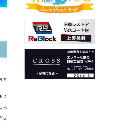
杜で
おり
る人
ださ