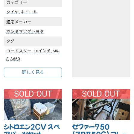
カテゴリー
タイヤ
,
ホイール
適応メーカー
ホンダ
マツダ
トヨタ
タグ
ロードスター
,
16インチ
,
MR-
S
,
S660
詳しく見る
SOLD OUT
SOLD OUT
シトロエン2CV スペ
ゼファー750