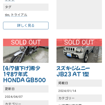
タグ
tlm
,
トライアル
詳しく見る
SOLD OUT
SOLD OUT
【4/7値下げ】希少
スズキ・ジムニー
1987年式
JB23 AT １型
HONDA GB500
掲載日
更新日
2024/01/14
2024/04/07
カテゴリー
カテゴリー