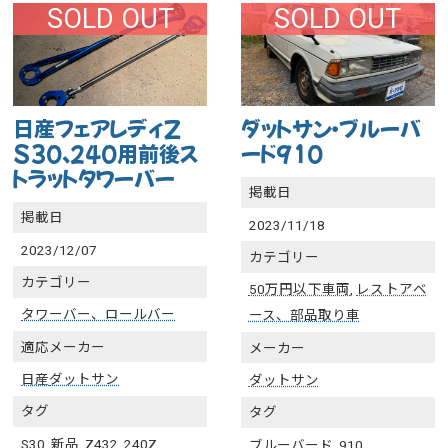
SOLD OUT
SOLD OUT
日産フェアレディZ
ダットサン・ブルーバ
S30、240用前後ス
ード910
トラットタワーバー
掲載日
掲載日
2023/11/18
2023/12/07
カテゴリー
カテゴリー
50万円以下車両
,
レストアベ
タワーバー、ロールバー
ース、部品取り車
適応メーカー
メーカー
日産
ダットサン
ダットサン
タグ
タグ
S30
,
新品
,
Z432
,
240Z
ブルーバード
,
910